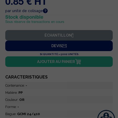
0.85 € HT
par unité de colisage
Stock disponible
Sous réserve de transactions en cours
ÉCHANTILLON
DEVIS
SI QUANTITÉ > 5002 UNITÉS
AJOUTER AU PANIER
CARACTERISTIQUES
Contenance:
-
Matière:
PP
Couleur:
OR
Forme:
-
Bague:
GCMI 24/410