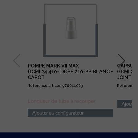
POMPE MARK VII MAX
CAPSULE
GCMI 24.410- DOSE 210-PP BLANC +
GCMI 24
CAPOT
JOINT T
Référence article: 970011023
Référence 
Longueur de tube à recouper
Ajouter
Ajouter au configurateur