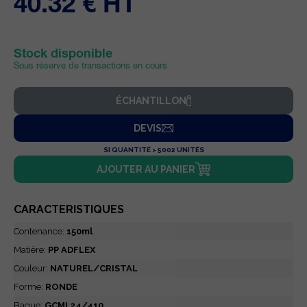
40.32 € HT
Stock disponible
Sous réserve de transactions en cours
ÉCHANTILLON
DEVIS
SI QUANTITÉ > 5002 UNITÉS
AJOUTER AU PANIER
CARACTERISTIQUES
Contenance:
150ml
Matière:
PP ADFLEX
Couleur:
NATUREL/CRISTAL
Forme:
RONDE
Bague:
GCMI 24/410