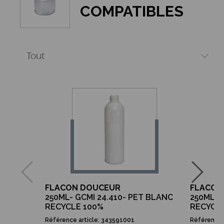
COMPATIBLES
FLACON DOUCEUR
FLACON
250ML- GCMI 24.410- PET BLANC
250ML- 
RECYCLE 100%
RECYCL
Référence article: 343591001
Référence 