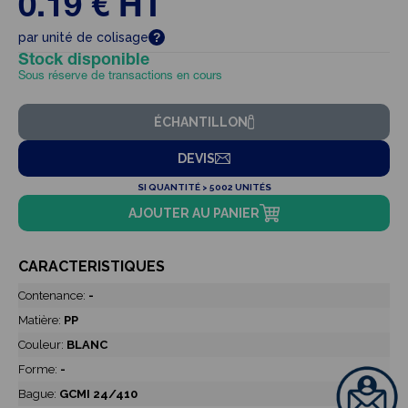
0.19 € HT
par unité de colisage
Stock disponible
Sous réserve de transactions en cours
ÉCHANTILLON
DEVIS
SI QUANTITÉ > 5002 UNITÉS
AJOUTER AU PANIER
CARACTERISTIQUES
Contenance:
-
Matière:
PP
Couleur:
BLANC
Forme:
-
Bague:
GCMI 24/410