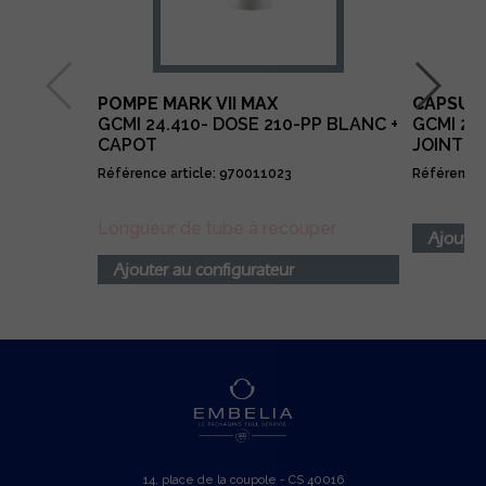
POMPE MARK VII MAX
CAPSULE
GCMI 24.410- DOSE 210-PP BLANC +
GCMI 24
CAPOT
JOINT T
Référence article: 970011023
Référence 
Longueur de tube à recouper
Ajouter
Ajouter au configurateur
14, place de la coupole - CS 40016