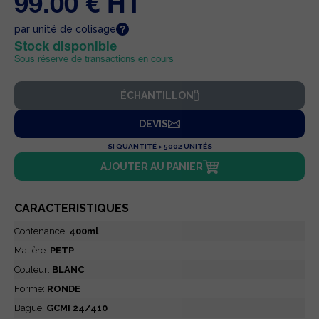
99.00 € HT
par unité de colisage
Stock disponible
Sous réserve de transactions en cours
ÉCHANTILLON
DEVIS
SI QUANTITÉ > 5002 UNITÉS
AJOUTER AU PANIER
CARACTERISTIQUES
Contenance:
400ml
Matière:
PETP
Couleur:
BLANC
Forme:
RONDE
Bague:
GCMI 24/410