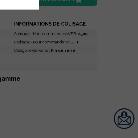
INFORMATIONS DE COLISAGE
Colisage - Hors commandes WEB:
2500
Colisage - Pour commande WEB:
1
Catégorie de vente :
Fin de série
 gamme