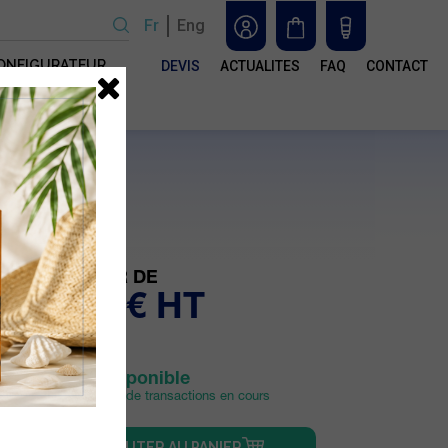
Fr
Eng
ONFIGURATEUR
DEVIS
ACTUALITES
FAQ
CONTACT
n
ser
e
 les
À PARTIR DE
otre
s
0.06 € HT
Stock disponible
Sous réserve de transactions en cours
AJOUTER AU PANIER