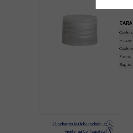
CARA
Conten
Matière
Couleu
Forme:
Bague:
Télécharger la Fiche technique
Ajouter au Configurateur