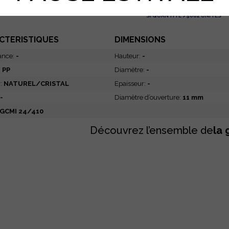
SI QUANTITÉ > 5002 UNITÉS
CTERISTIQUES
DIMENSIONS
ance:
-
Hauteur:
-
:
PP
Diamètre:
-
r:
NATUREL/CRISTAL
Epaisseur:
-
-
Diamètre d’ouverture:
11 mm
GCMI 24/410
Découvrez l’ensemble de
la