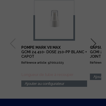
POMPE MARK VII MAX
CAPSULE
GCMI 24.410- DOSE 210-PP BLANC +
GCMI 24
CAPOT
JOINT T
Référence article: 970011023
Référence 
Longueur de tube à recouper
Ajouter
Ajouter au configurateur