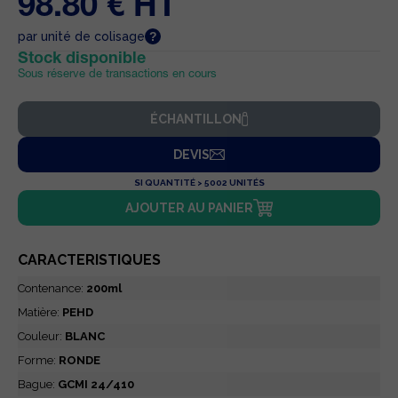
98.80 € HT
par unité de colisage
Stock disponible
Sous réserve de transactions en cours
ÉCHANTILLON
DEVIS
SI QUANTITÉ > 5002 UNITÉS
AJOUTER AU PANIER
CARACTERISTIQUES
Contenance:
200ml
Matière:
PEHD
Couleur:
BLANC
Forme:
RONDE
Bague:
GCMI 24/410