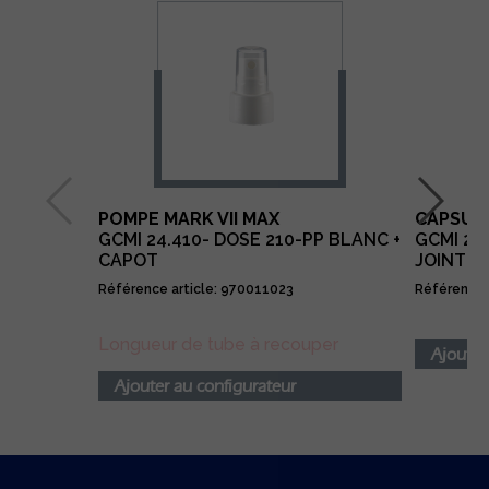
POMPE MARK VII MAX
CAPSULE
GCMI 24.410- DOSE 210-PP BLANC +
GCMI 24
CAPOT
JOINT T
Référence article: 970011023
Référence 
Longueur de tube à recouper
Ajouter
Ajouter au configurateur