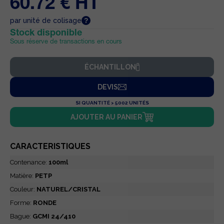
60.72 € HT
par unité de colisage
Stock disponible
Sous réserve de transactions en cours
ÉCHANTILLON
DEVIS
SI QUANTITÉ > 5002 UNITÉS
AJOUTER AU PANIER
CARACTERISTIQUES
Contenance:
100ml
Matière:
PETP
Couleur:
NATUREL/CRISTAL
Forme:
RONDE
Bague:
GCMI 24/410