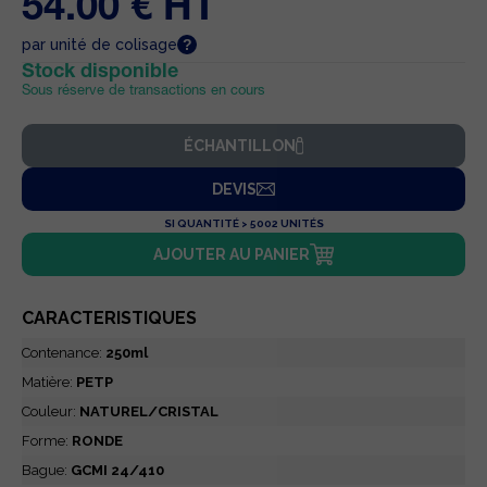
54.00 € HT
par unité de colisage
Stock disponible
Sous réserve de transactions en cours
ÉCHANTILLON
DEVIS
SI QUANTITÉ > 5002 UNITÉS
AJOUTER AU PANIER
CARACTERISTIQUES
Contenance:
250ml
Matière:
PETP
Couleur:
NATUREL/CRISTAL
Forme:
RONDE
Bague:
GCMI 24/410