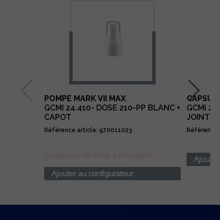
POMPE MARK VII MAX
CAPSULE
GCMI 24.410- DOSE 210-PP BLANC +
GCMI 24
CAPOT
JOINT T
Référence article: 970011023
Référence 
Longueur de tube à recouper
Ajouter
Ajouter au configurateur