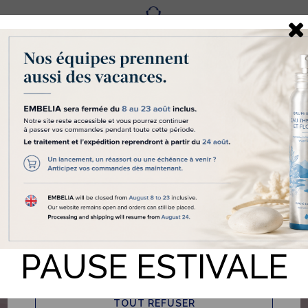
Fr
Eng
Les cookies nous aident à
vous délivrer un service de
qualité
Embelia "nous" utilise des cookies et des
technologies similaires pour diverses raisons,
notamment pour réaliser des statistiques et vous
proposer des contenus personnalisés. Pour nous
permettre d’utiliser certain d’entre eux, nous avons
besoin de votre accord en cliquant sur le bouton «
Accepter les Cookies ». Si vous souhaitez obtenir
plus d’informations sur les Cookies que nous
utilisons et leur paramétrage, vous pouvez consulter
notre
Politique en matière de Cookies
. Si vous ne
cliquez pas sur « Accepter les cookies » nous
PAUSE ESTIVALE
n’utiliserons que ceux strictement nécessaires au bon
fonctionnement du site internet.
TOUT REFUSER