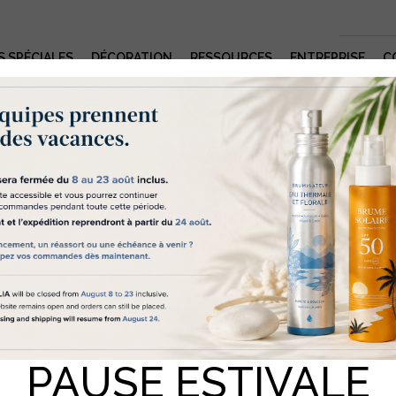
S SPÉCIALES
DÉCORATION
RESSOURCES
ENTREPRISE
C
s cookies nous aident à vous délivrer u
rvice de qualité
lia "nous" utilise des cookies et des technologies similaires pour
Blog fourn
erses raisons, notamment pour réaliser des statistiques et vous propo
dernières a
contenus personnalisés. Pour nous permettre d’utiliser certain d’entr
, nous avons besoin de votre accord en cliquant sur le bouton «
pter les Cookies ». Si vous souhaitez obtenir plus d’informations sur
kies que nous utilisons et leur paramétrage, vous pouvez consulter n
itique en matière de Cookies
. Si vous ne cliquez pas sur « Accepter le
kies » nous n’utiliserons que ceux strictement nécessaires au bon
tionnement du site internet.
ACCEPTER LES COOKIES
TOUT REFUSER
PAUSE ESTIVALE