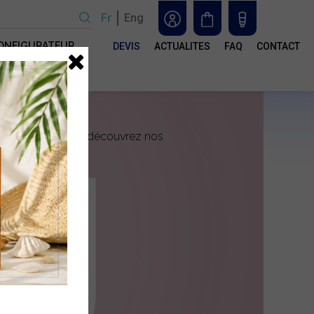
Fr
Eng
ONFIGURATEUR
DEVIS
ACTUALITES
FAQ
CONTACT
n
isseur packaging, découvrez nos
ser
ctualités
e
 les
otre
s