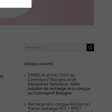
Articles récents
EMBELIA et KALYSSA au
ir
Cosmoprof Bologna 2026
Découvrez ReSource, notre
solution de recharge éco-conçue
au Cosmoprof Bologna
Recharge éco-conçue ReSource |
Flacon recharge PET / RPET