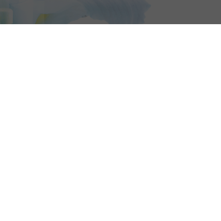
14, place de la coupol
94227 Charenton-le-P