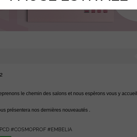
2
prenons le chemin des salons et nous espèrons vous y accueill
us présentera nos dernières nouveautés .
PCD
#COSMOPROF
#EMBELIA