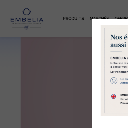
PRODUITS
MARCHÉS
OFFRE
Le
se
Embe
div
des 
eux
Acce
Coo
Pol
coo
fonc