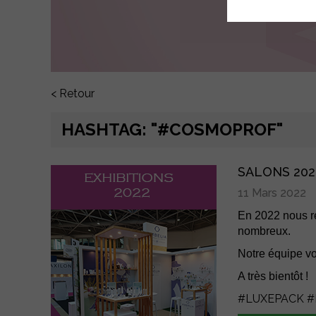
< Retour
HASHTAG: "#COSMOPROF"
SALONS 202
11 Mars 2022
En 2022 nous re
nombreux.
Notre équipe vo
A très bientôt !
#LUXEPACK
#