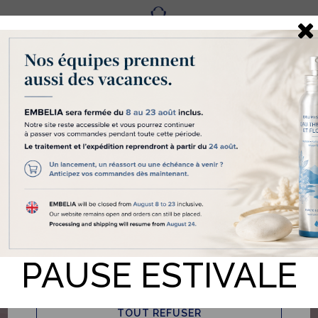
Fr
Eng
Les cookies nous aident à
vous délivrer un service de
qualité
Embelia "nous" utilise des cookies et des
technologies similaires pour diverses raisons,
notamment pour réaliser des statistiques et vous
proposer des contenus personnalisés. Pour nous
permettre d’utiliser certain d’entre eux, nous avons
besoin de votre accord en cliquant sur le bouton «
Accepter les Cookies ». Si vous souhaitez obtenir
plus d’informations sur les Cookies que nous
utilisons et leur paramétrage, vous pouvez consulter
notre
Politique en matière de Cookies
. Si vous ne
cliquez pas sur « Accepter les cookies » nous
PAUSE ESTIVALE
n’utiliserons que ceux strictement nécessaires au bon
fonctionnement du site internet.
TOUT REFUSER