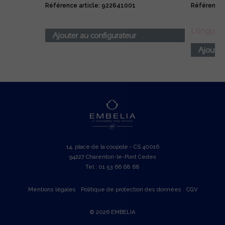
Référence article: 922641001
Référence 
Longueur
Ajouter au configurateur
Ajouter
14, place de la coupole - CS 40016
94227 Charenton-le-Pont Cedex
Tel : 01 53 66 68 68
Mentions légales
Politique de protection des données
CGV
© 2026 EMBELIA