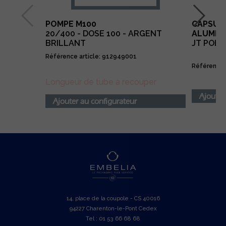
POMPE M100
CAPSULE
20/400 - DOSE 100 - ARGENT
ALUMINI
BRILLANT
JT POL
Référence article: 912949001
Référence 
Longueur de tube à recouper
Ajouter
Ajouter au configurateur
14, place de la coupole - CS 40016
94227 Charenton-le-Pont Cedex
Tel : 01 53 66 68 68