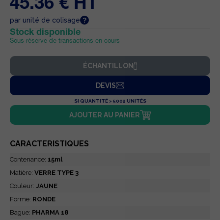
45.36 € HT
par unité de colisage
Stock disponible
Sous réserve de transactions en cours
ÉCHANTILLON
DEVIS
SI QUANTITÉ > 5002 UNITÉS
AJOUTER AU PANIER
CARACTERISTIQUES
Contenance:
15ml
Matière:
VERRE TYPE 3
Couleur:
JAUNE
Forme:
RONDE
Bague:
PHARMA 18