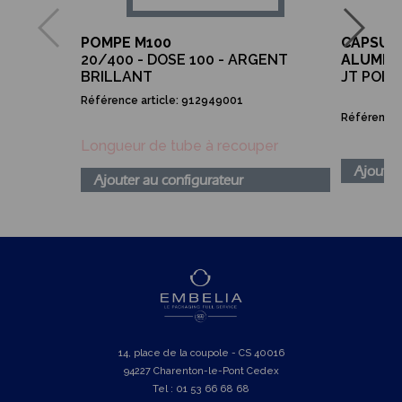
POMPE M100
CAPSULE
20/400 - DOSE 100 - ARGENT
ALUMINI
BRILLANT
JT POL
Référence article: 912949001
Référence 
Longueur de tube à recouper
Ajouter
Ajouter au configurateur
14, place de la coupole - CS 40016
94227 Charenton-le-Pont Cedex
Tel : 01 53 66 68 68