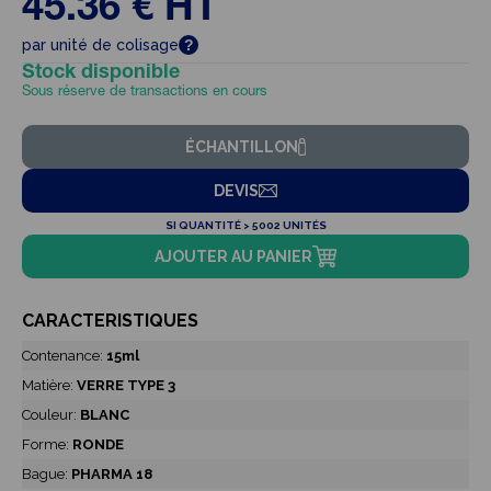
45.36 € HT
par unité de colisage
Stock disponible
Sous réserve de transactions en cours
ÉCHANTILLON
DEVIS
SI QUANTITÉ > 5002 UNITÉS
AJOUTER AU PANIER
CARACTERISTIQUES
Contenance:
15ml
Matière:
VERRE TYPE 3
Couleur:
BLANC
Forme:
RONDE
Bague:
PHARMA 18