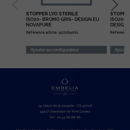
STOPPER LYO STERILE
STOPPE
ISO20- BROMO GRIS- DESIGN EU
ISO20- 
NOVAPURE
DESIGN
Référence article: 922169001
Référence 
Ajouter au configurateur
Ajouter
14, place de la coupole - CS 40016
94227 Charenton-le-Pont Cedex
Tel : 01 53 66 68 68