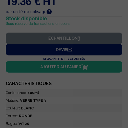
19.36 € HT
par unité de colisage
Stock disponible
Sous réserve de transactions en cours
ÉCHANTILLON
DEVIS
SI QUANTITÉ > 5002 UNITÉS
AJOUTER AU PANIER
CARACTERISTIQUES
Contenance:
100ml
Matière:
VERRE TYPE 3
Couleur:
BLANC
Forme:
RONDE
Bague:
WI 20