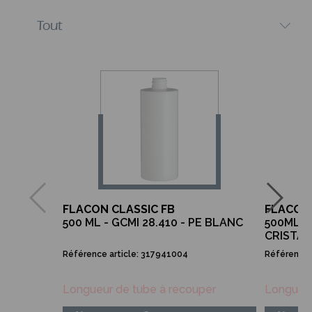
FLACON CLASSIC FB
FLACON
500 ML - GCMI 28.410 - PE BLANC
500ML - 
CRISTAL
Référence article: 317941004
Référence 
Longueur de tube à recouper
Longueur