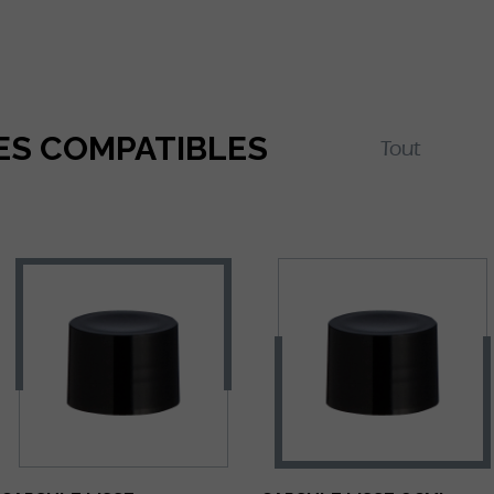
ES COMPATIBLES