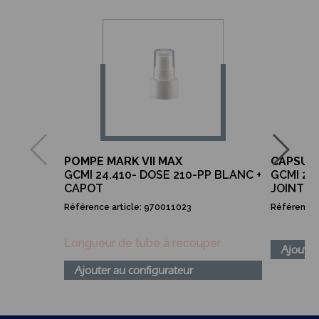
POMPE MARK VII MAX
CAPSULE
GCMI 24.410- DOSE 210-PP BLANC +
GCMI 24
CAPOT
JOINT T
Référence article: 970011023
Référence 
Longueur de tube à recouper
Ajouter
Ajouter au configurateur