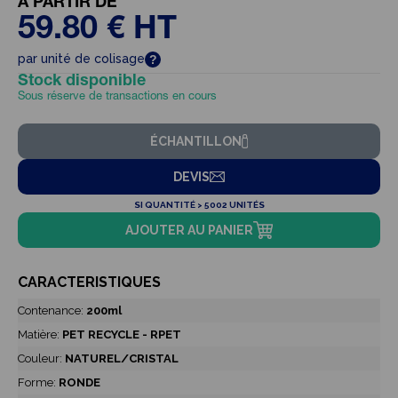
À PARTIR DE
59.80 € HT
par unité de colisage
Stock disponible
Sous réserve de transactions en cours
ÉCHANTILLON
DEVIS
SI QUANTITÉ > 5002 UNITÉS
AJOUTER AU PANIER
CARACTERISTIQUES
Contenance:
200ml
Matière:
PET RECYCLE - RPET
Couleur:
NATUREL/CRISTAL
Forme:
RONDE