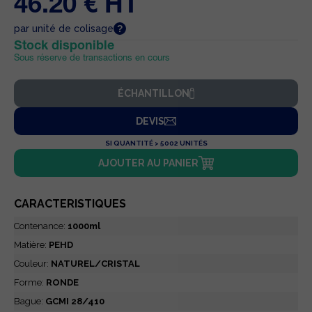
46.20 € HT
par unité de colisage
Stock disponible
Sous réserve de transactions en cours
ÉCHANTILLON
DEVIS
SI QUANTITÉ > 5002 UNITÉS
AJOUTER AU PANIER
CARACTERISTIQUES
Contenance:
1000ml
Matière:
PEHD
Couleur:
NATUREL/CRISTAL
Forme:
RONDE
Bague:
GCMI 28/410