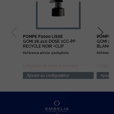
POMPE P2000 LISSE
POMPE 
GCMI 28.410-DOSE 2CC-PP
GCMI 28.
RECYCLE NOIR +CLIP
BLANCH
Référence article: 922696001
Référence 
Longueur de tube à recouper
Longueur
Ajouter au configurateur
Ajouter