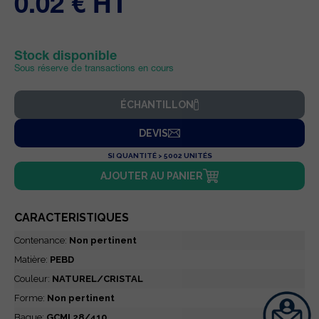
0.02 € HT
Stock disponible
Sous réserve de transactions en cours
ÉCHANTILLON
DEVIS
SI QUANTITÉ > 5002 UNITÉS
AJOUTER AU PANIER
CARACTERISTIQUES
Contenance:
Non pertinent
Matière:
PEBD
Couleur:
NATUREL/CRISTAL
Forme:
Non pertinent
Bague:
GCMI 28/410