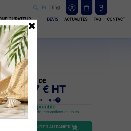
Fr
Eng
ONFIGURATEUR
DEVIS
ACTUALITES
FAQ
CONTACT
n
ser
e
 les
À PARTIR DE
otre
s
26.67 € HT
par unité de colisage
Stock disponible
Sous réserve de transactions en cours
AJOUTER AU PANIER