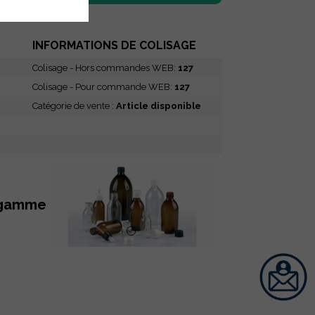
INFORMATIONS DE COLISAGE
Colisage - Hors commandes WEB:
127
Colisage - Pour commande WEB:
127
Catégorie de vente :
Article disponible
 gamme