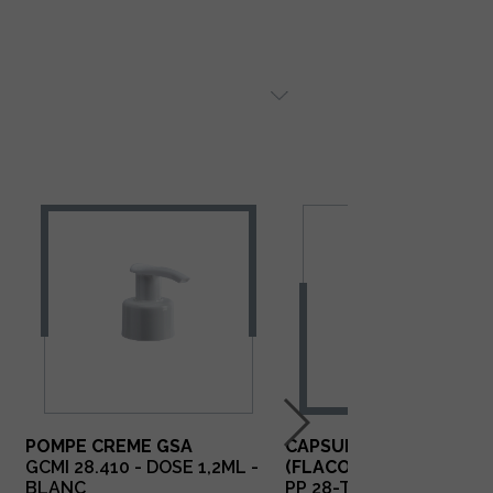
POMPE CREME GSA
CAPSULE BEC VERSEUR
GCMI 28.410 - DOSE 1,2ML -
(FLACON VERRE)
BLANC
PP 28-TROU 15- NOIR M