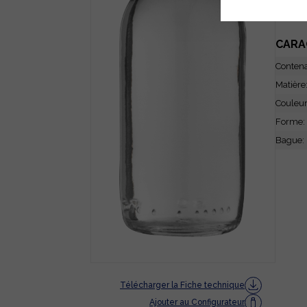
CARA
Conten
Matière
Couleu
Forme:
Bague:
Télécharger la Fiche technique
Ajouter au Configurateur