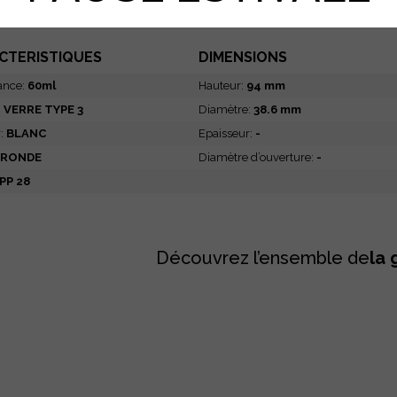
SI QUANTITÉ > 5002 UNITÉS
CTERISTIQUES
DIMENSIONS
ance:
60ml
Hauteur:
94 mm
:
VERRE TYPE 3
Diamètre:
38.6 mm
r:
BLANC
Epaisseur:
-
RONDE
Diamètre d’ouverture:
-
PP 28
Découvrez l’ensemble de
la