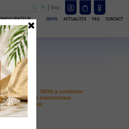
Fr
Eng
ONFIGURATEUR
DEVIS
ACTUALITES
FAQ
CONTACT
n
ser
e
 les
otre
s
Sur devis , MOQ à confirmer
avec votre interlocuteur
commercial