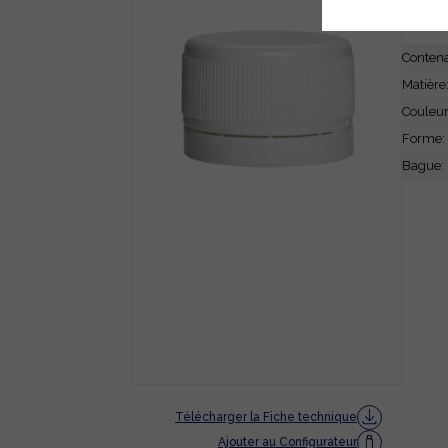
CARA
Conten
Matière
Couleu
Forme:
Bague:
Télécharger la Fiche technique
Ajouter au Configurateur