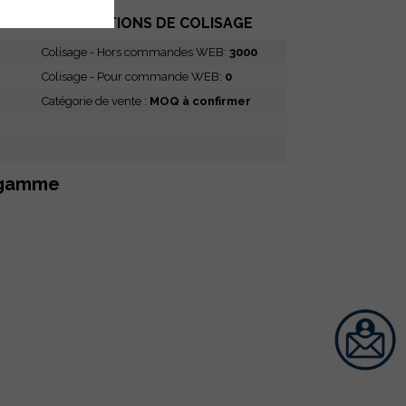
INFORMATIONS DE COLISAGE
Colisage - Hors commandes WEB:
3000
Colisage - Pour commande WEB:
0
Catégorie de vente :
MOQ à confirmer
 gamme