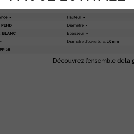
CTERISTIQUES
DIMENSIONS
ance:
-
Hauteur:
-
:
PEHD
Diamètre:
-
r:
BLANC
Epaisseur:
-
-
Diamètre d’ouverture:
15 mm
PP 28
Découvrez l’ensemble de
la