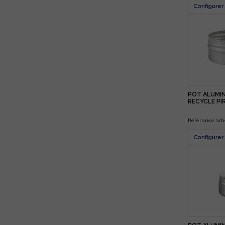
POT ALUMINI
RECYCLE PI
Référence arti