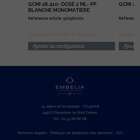
GCMI 28.410- DOSE 2 ML- PP
GCMI 28.
BLANCHE MONOMATIERE
Référence article: 922561001
Référence 
Longueur de tube à recouper
Longueur
Ajouter au configurateur
Ajouter
14, place de la coupole - CS 40016
94227 Charenton-le-Pont Cedex
Tel : 01 53 66 68 68
Mentions légales
Politique de protection des données
CGV