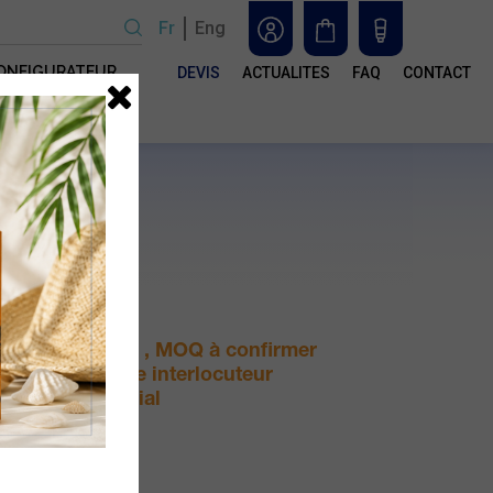
Fr
Eng
ONFIGURATEUR
DEVIS
ACTUALITES
FAQ
CONTACT
n
ser
e
 les
otre
s
Sur devis , MOQ à confirmer
avec votre interlocuteur
commercial