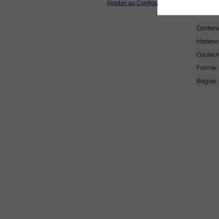
Ajouter au Configurateur
CARA
Conten
Matière
Couleu
Forme:
Bague: