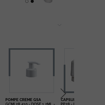
POMPE CREME GSA
CAPSULE INVIOLABLE
GCMI 28.410 - DOSE 1,2ML -
PP28 - PP BLANC - JOIN