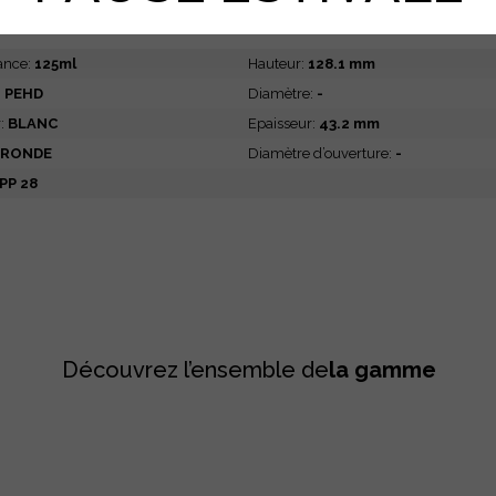
CTERISTIQUES
DIMENSIONS
ance:
125ml
Hauteur:
128.1 mm
:
PEHD
Diamètre:
-
r:
BLANC
Epaisseur:
43.2 mm
RONDE
Diamètre d’ouverture:
-
PP 28
Découvrez l’ensemble de
la gamme