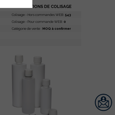
INFORMATIONS DE COLISAGE
Colisage - Hors commandes WEB:
543
Colisage - Pour commande WEB:
0
Catégorie de vente :
MOQ à confirmer