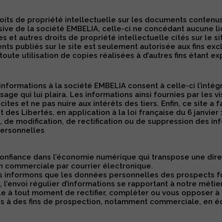
droits de propriété intellectuelle sur les documents conten
sive de la société EMBELIA, celle-ci ne concédant aucune li
es et autres droits de propriété intellectuelle cités sur le s
s publiés sur le site est seulement autorisée aux fins exc
toute utilisation de copies réalisées à d’autres fins étant e
informations à la société EMBELIA consent à celle-ci l’intégr
’usage qui lui plaira. Les informations ainsi fournies par le
ites et ne pas nuire aux intérêts des tiers. Enfin, ce site a f
des Libertés, en application à la loi française du 6 janvie
, de modification, de rectification ou de suppression des in
personnelles
a confiance dans l’économie numérique qui transpose une dir
n commerciale par courrier électronique.
s informons que les données personnelles des prospects fon
 l’envoi régulier d’informations se rapportant à notre métier
ble à tout moment de rectifier, compléter ou vous opposer à
s à des fins de prospection, notamment commerciale, en écri