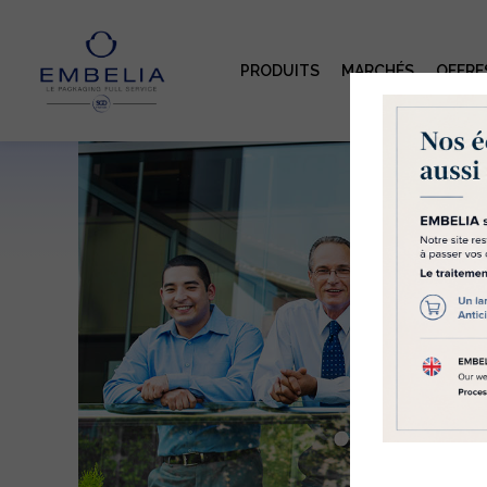
PRODUITS
MARCHÉS
OFFRE
Le
se
Embe
div
des 
eux
Acce
Coo
Pol
coo
fonc