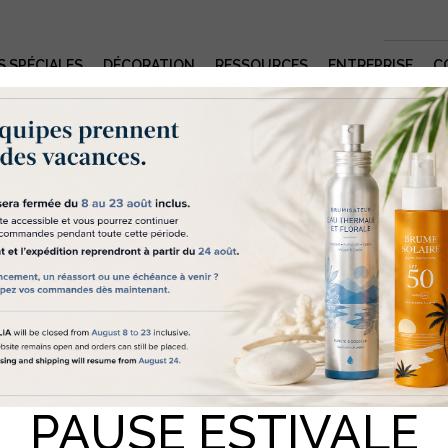
S SPÉCIALES
DÉCORATION
RESSOURCES
ENTREPRISE
C
s cookies nous aident à vous délivrer u
rvice de qualité
lia "nous" utilise des cookies et des technologies similaires pour
erses raisons, notamment pour réaliser des statistiques et vous propo
contenus personnalisés. Pour nous permettre d’utiliser certain d’entr
, nous avons besoin de votre accord en cliquant sur le bouton «
pter les Cookies ». Si vous souhaitez obtenir plus d’informations sur
kies que nous utilisons et leur paramétrage, vous pouvez consulter n
itique en matière de Cookies
. Si vous ne cliquez pas sur « Accepter le
kies » nous n’utiliserons que ceux strictement nécessaires au bon
tionnement du site internet.
ACCEPTER LES COOKIES
TOUT REFUSER
PAUSE ESTIVALE