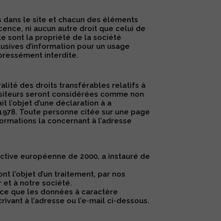
us dans le site et chacun des éléments
cence, ni aucun autre droit que celui de
ite sont la propriété de la société
lusives d’information pour un usage
xpressément interdite.
alité des droits transférables relatifs à
s visiteurs seront considérées comme non
ait l’objet d’une déclaration à a
r 1978. Toute personne citée sur une page
formations la concernant à l’adresse
ective européenne de 2000, a instauré de
t l’objet d’un traitement, par nos
 et à notre société.
 ce que les données à caractère
vant à l’adresse ou l’e-mail ci-dessous.