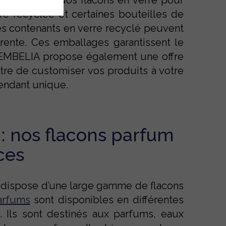
es diffuser. Nos flacons en verre pour
e recyclée et certaines bouteilles de
s contenants en verre recyclé peuvent
rente. Ces emballages garantissent le
 EMBELIA propose également une offre
re de customiser vos produits à votre
rendant unique.
: nos flacons parfum
ces
 dispose d’une large gamme de flacons
arfums
sont disponibles en différentes
 Ils sont destinés aux parfums, eaux