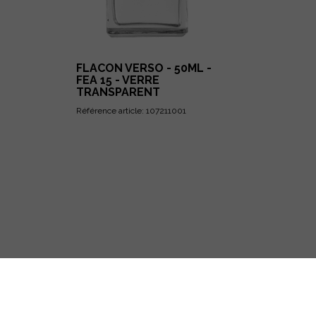
FLACON VERSO - 50ML -
FEA 15 - VERRE
TRANSPARENT
Référence article: 107211001
e - CS 40016
ont Cedex