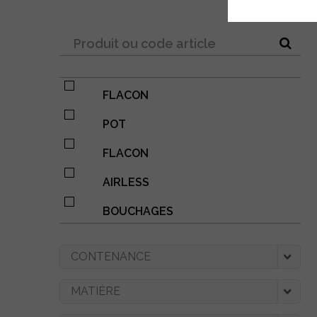
FLACON
POT
FLACON
AIRLESS
BOUCHAGES