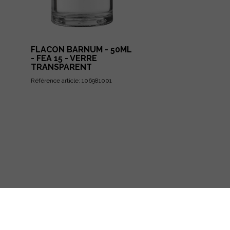
FLACON BARNUM - 50ML
- FEA 15 - VERRE
TRANSPARENT
Référence article: 106981001
Mentions légales
Politique de protection des données