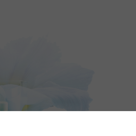
14, place de la coupol
94227 Charenton-le-P