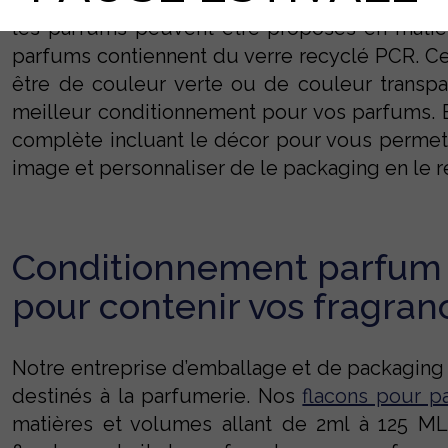
contenir vos fragrances et des pompes pour l
les parfums peuvent être proposés en matièr
parfums contiennent du verre recyclé PCR. Ce
être de couleur verte ou de couleur transpa
meilleur conditionnement pour vos parfums.
complète incluant le décor pour vous permett
image et personnaliser de le packaging en le 
Conditionnement parfum 
pour contenir vos fragran
Notre entreprise d’emballage et de packaging
destinés à la parfumerie. Nos
flacons pour p
matières et volumes allant de 2ml à 125 ML.